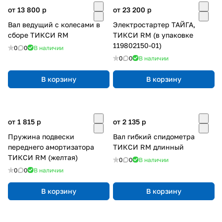
от 13 800
p
от 23 200
p
Вал ведущий с колесами в
Электростартер ТАЙГА,
сборе ТИКСИ RM
ТИКСИ RM (в упаковке
119802150-01)
0
0
В наличии
0
0
В наличии
В корзину
В корзину
от 1 815
p
от 2 135
p
Пружина подвески
Вал гибкий спидометра
переднего амортизатора
ТИКСИ RM длинный
ТИКСИ RM (желтая)
0
0
В наличии
0
0
В наличии
В корзину
В корзину