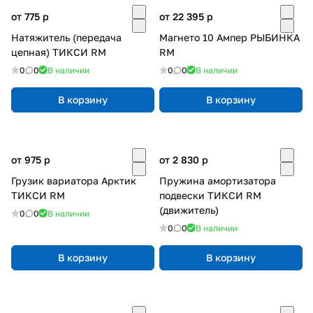
от 775
p
от 22 395
p
Натяжитель (передача
Магнето 10 Ампер РЫБИНКА
цепная) ТИКСИ RM
RM
0
0
В наличии
0
0
В наличии
В корзину
В корзину
от 975
p
от 2 830
p
Грузик вариатора Арктик
Пружина амортизатора
ТИКСИ RM
подвески ТИКСИ RM
(движитель)
0
0
В наличии
0
0
В наличии
В корзину
В корзину