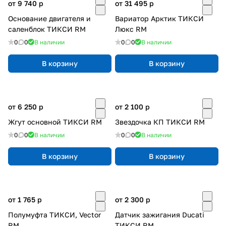
от 9 740
p
от 31 495
p
Основание двигателя и
Вариатор Арктик ТИКСИ
саленблок ТИКСИ RM
Люкс RM
0
0
В наличии
0
0
В наличии
В корзину
В корзину
от 6 250
p
от 2 100
p
Жгут основной ТИКСИ RM
Звездочка КП ТИКСИ RM
0
0
В наличии
0
0
В наличии
В корзину
В корзину
от 1 765
p
от 2 300
p
Полумуфта ТИКСИ, Vector
Датчик зажигания Ducati
RM
ТИКСИ RM