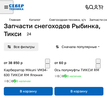
Главная
Каталог
Снегоходная техника, з/ч
Запчасти сн
Запчасти снегоходов Рыбинка,
Тикси
24
Все фильтры
Сначала популярные
от 38 850
p
от 60
p
Карбюратор Mikuni VM34-
Ось полумуфты ТИКСИ RM
630 ТИКСИ RM Япония
0
0
В наличии
0
0
В наличии
В корзину
В корзину