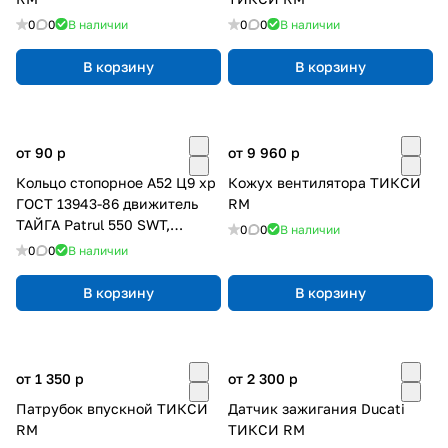
0
0
В наличии
0
0
В наличии
В корзину
В корзину
от 90
p
от 9 960
p
Кольцо стопорное A52 Ц9 хр
Кожух вентилятора ТИКСИ
ГОСТ 13943-86 движитель
RM
ТАЙГА Patrul 550 SWT,
0
0
В наличии
ТИКСИ RM
0
0
В наличии
В корзину
В корзину
от 1 350
p
от 2 300
p
Патрубок впускной ТИКСИ
Датчик зажигания Ducati
RM
ТИКСИ RM