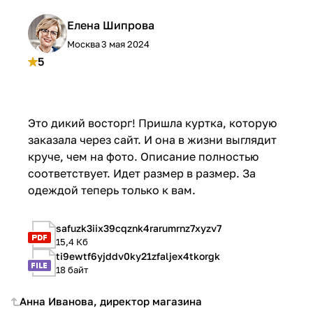
Елена Шипрова
Москва
3 мая 2024
5
Это дикий восторг! Пришла куртка, которую
заказала через сайт. И она в жизни выглядит
круче, чем на фото. Описание полностью
соответствует. Идет размер в размер. За
одеждой теперь только к вам.
safuzk3iix39cqznk4rarumrnz7xyzv7
15,4 Кб
ti9ewtf6yjddv0ky21zfaljex4tkorgk
18 байт
Анна Иванова, директор магазина